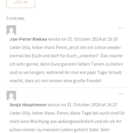
5 entries.
Togg
...
Jan-Peter Rieken
wrote on
31. October 2024
at
16:35
Liebe Ulla, lieber Hans Peter, jetzt bin ich schon wieder
einmal bei Euch und darf für Euch „arbeiten“. Das mache
ich sehr gerne, denn Eure ganzen lieben Tieren zu hüten
und zu versorgen, während ihr mal ein paar Tage Urlaub
macht, dass ist mir immer eine große Freude!
Togg
...
Sonja Hauptmann
wrote on
31. October 2024
at
16:27
Liebe Ulla, lieber Hans-Peter, diese Tage bei euch sind für
mich eine Mischung aus außergewöhnlich und als ob ihr
schon immer zu meinem Leben gehört habt. Sehr